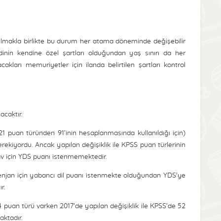
nulmakla birlikte bu durum her atama döneminde değişebilir
idinin kendine özel şartları olduğundan yaş sınırı da her
kları memuriyetler için ilanda belirtilen şartları kontrol
acaktır.
 puan türünden 91’inin hesaplanmasında kullanıldığı için)
erekiyordu. Ancak yapılan değişiklik ile KPSS puan türlerinin
av için YDS puanı istenmemektedir.
enjan için yabancı dil puanı istenmekte olduğundan YDS'ye
r.
4 puan türü varken 2017'de yapılan değişiklik ile KPSS’de 52
aktadır.