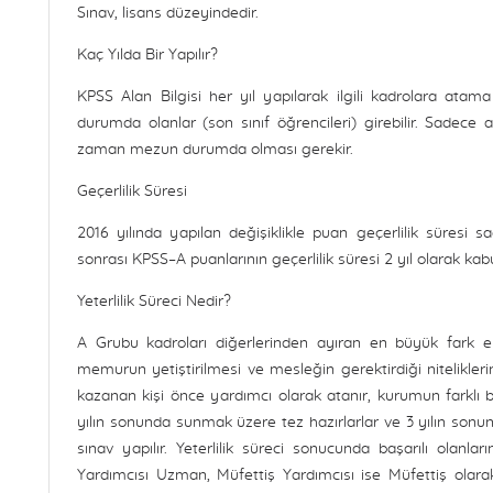
Sınav, lisans düzeyindedir.
Kaç Yılda Bir Yapılır?
KPSS Alan Bilgisi her yıl yapılarak ilgili kadrolara atam
durumda olanlar (son sınıf öğrencileri) girebilir. Sadec
zaman mezun durumda olması gerekir.
Geçerlilik Süresi
2016 yılında yapılan değişiklikle puan geçerlilik süresi sa
sonrası KPSS–A puanlarının geçerlilik süresi 2 yıl olarak kabul
Yeterlilik Süreci Nedir?
A Grubu kadroları diğerlerinden ayıran en büyük fark en a
memurun yetiştirilmesi ve mesleğin gerektirdiği nitelikleri
kazanan kişi önce yardımcı olarak atanır, kurumun farklı b
yılın sonunda sunmak üzere tez hazırlarlar ve 3 yılın sonu
sınav yapılır. Yeterlilik süreci sonucunda başarılı olanlar
Yardımcısı Uzman, Müfettiş Yardımcısı ise Müfettiş olar