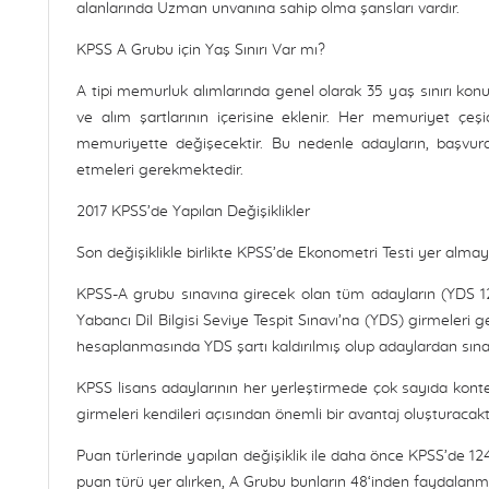
alanlarında Uzman unvanına sahip olma şansları vardır.
KPSS A Grubu için Yaş Sınırı Var mı?
A tipi memurluk alımlarında genel olarak 35 yaş sınırı ko
ve alım şartlarının içerisine eklenir. Her memuriyet çeş
memuriyette değişecektir. Bu nedenle adayların, başvuraca
etmeleri gerekmektedir.
2017 KPSS’de Yapılan Değişiklikler
Son değişiklikle birlikte KPSS’de Ekonometri Testi yer almay
KPSS-A grubu sınavına girecek olan tüm adayların (YDS 121
Yabancı Dil Bilgisi Seviye Tespit Sınavı’na (YDS) girmeleri g
hesaplanmasında YDS şartı kaldırılmış olup adaylardan sın
KPSS lisans adaylarının her yerleştirmede çok sayıda kont
girmeleri kendileri açısından önemli bir avantaj oluşturacaktı
Puan türlerinde yapılan değişiklik ile daha önce KPSS’de 12
puan türü yer alırken, A Grubu bunların 48‘inden faydalanm