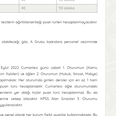
40
50 dakika
40
50 dakika
tlerin ağırlıklandırıldığı puan türleri hesaplanmayacaktır.
ı olabileceği gibi, A Grubu kadrolara personel seçiminde
 24 Eylül 2022 Cumartesi günü sabah 1. Oturumun (Kamu
tri İlişkileri) ve öğlen 2. Oturumun (Hukuk, İktisat, Maliye)
ılmalıdır. Her oturumda girilen dersler için en az 1 ham
puan türü hesaplanabilir. Cumartesi öğle oturumundaki
rslerin yer aldığı hiçbir puan türü hesaplanmaz. Bu da
erine sebep olacaktır. KPSS Alan Sınavları 3. Oturumu
uygulanacaktır.
ve genel olarak her kurum farklı puanlar kullanmaktadır. Bu