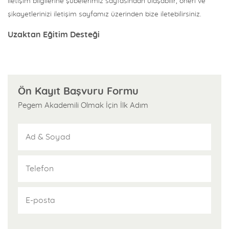
iletişim bilgilerine şubelerimiz sayfasından ulaşabilir, öneri ve
şikayetlerinizi iletişim sayfamız üzerinden bize iletebilirsiniz.
Uzaktan Eğitim Desteği
Pegem Akademi kursiyerleri KPSS, ÖABT, DGS, ALES ve YDS için
uzman eğitimcilerimiz tarafından hazırlanmış uzaktan eğitim
video dersleri içeren Pegem Kampüs sisteminden ücretsiz
Ön Kayıt Başvuru Formu
faydalanırlar. Daha fazla ayrıntı bilgi ve örnek ders videoları
Pegem Akademili Olmak İçin İlk Adım
için pegem.tv sitesini ziyaret edebilirsiniz.
Profesyonel Yayın Desteği
Pegem Akademi uzman kadrosunun kaleme aldığı konu anlatımı,
soru bankaları ve yaprak testler kursiyerlerimize ücretsiz
sağlanır. Pegem Akademi Yayınları, 18 yıldır uluslararası düzeyde
düzenli faaliyet yürüten bir yayınevidir. Yayımladığı kitaplar;
Yükseköğretim Kurulunca tanınan yükseköğretim kurumlarının
kataloglarında yer almaktadır. Aynı alanda farklı yazarlara ait