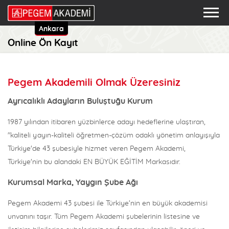
Ankara
Online Ön Kayıt
Pegem Akademili Olmak Üzeresiniz
Ayrıcalıklı Adayların Buluştuğu Kurum
1987 yılından itibaren yüzbinlerce adayı hedeflerine ulaştıran,
"kaliteli yayın-kaliteli öğretmen-çözüm odaklı yönetim anlayışıyla
Türkiye'de 43 şubesiyle hizmet veren Pegem Akademi,
Türkiye'nin bu alandaki EN BÜYÜK EĞİTİM Markasıdır.
Kurumsal Marka, Yaygın Şube Ağı
Pegem Akademi 43 şubesi ile Türkiye’nin en büyük akademisi
unvanını taşır. Tüm Pegem Akademi şubelerinin listesine ve