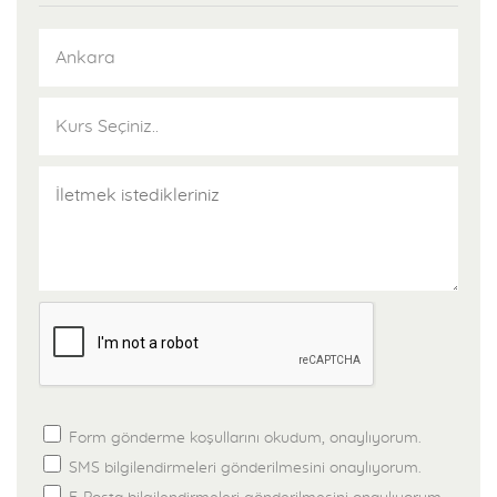
1000’in üzerinde yayını bulunmaktadır. Yayınlarımızla ilgili detaylı
bilgilere yayın kataloğumuzdan ulaşabilir, Pegem Akademi
Yayınları ve diğer yayınevlerine ait birçok sınava hazırlık
kitaplarını avantajlı fiyatlar ve ödeme seçenekleri ile satın almak
için pegem.net sitesini ziyaret edebilirsiniz.
Gerçek Sınav Deneyimleri
Pegem Akademi, öğrencilerinin de katılımları ile gerçekleştirdiği
Türkiye geneli deneme sınavlarında, öğrencilerine gerçek sınav
deneyimi yaşatır. Kursiyer, onbinlerce aday kitlesi içerisindeki
başarı sırasını görebilme şansına sahip olur.
Sınav Öncesi Tekrar Kampları
Pegem Akademi uzman kadrosunun sunumu ile gerçekleştirilen
sınav öncesi tekrar kamplarından kursiyerlerimiz ücretsiz
Form gönderme koşullarını okudum, onaylıyorum.
faydalanırlar. Gerek Ankara Merkez Şubemiz, gerekse diğer
SMS bilgilendirmeleri gönderilmesini onaylıyorum.
şubelerimizde her yıl tekrar kampları düzenlenmektedir.