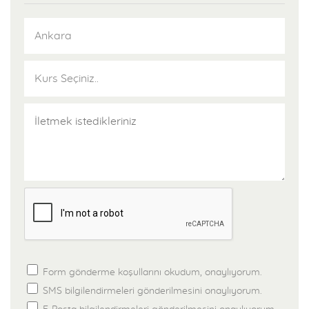
1000’in üzerinde yayını bulunmaktadır. Yayınlarımızla ilgili detaylı
bilgilere yayın kataloğumuzdan ulaşabilir, Pegem Akademi
Yayınları ve diğer yayınevlerine ait birçok sınava hazırlık
kitaplarını avantajlı fiyatlar ve ödeme seçenekleri ile satın almak
için pegem.net sitesini ziyaret edebilirsiniz.
Gerçek Sınav Deneyimleri
Pegem Akademi, öğrencilerinin de katılımları ile gerçekleştirdiği
Türkiye geneli deneme sınavlarında, öğrencilerine gerçek sınav
deneyimi yaşatır. Kursiyer, onbinlerce aday kitlesi içerisindeki
başarı sırasını görebilme şansına sahip olur.
Sınav Öncesi Tekrar Kampları
Pegem Akademi uzman kadrosunun sunumu ile gerçekleştirilen
sınav öncesi tekrar kamplarından kursiyerlerimiz ücretsiz
Form gönderme koşullarını okudum, onaylıyorum.
faydalanırlar. Gerek Ankara Merkez Şubemiz, gerekse diğer
SMS bilgilendirmeleri gönderilmesini onaylıyorum.
şubelerimizde her yıl tekrar kampları düzenlenmektedir.