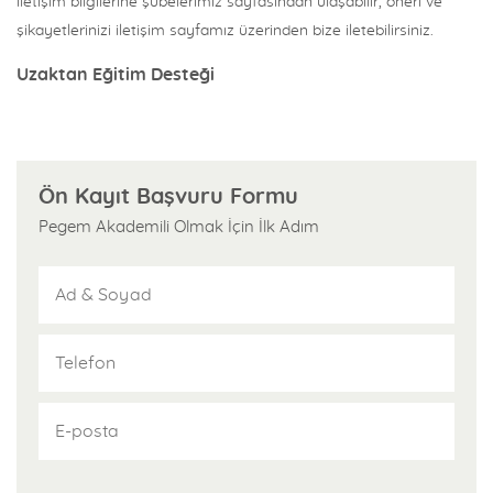
iletişim bilgilerine şubelerimiz sayfasından ulaşabilir, öneri ve
şikayetlerinizi iletişim sayfamız üzerinden bize iletebilirsiniz.
Uzaktan Eğitim Desteği
Pegem Akademi kursiyerleri KPSS, ÖABT, DGS, ALES ve YDS için
uzman eğitimcilerimiz tarafından hazırlanmış uzaktan eğitim
video dersleri içeren Pegem Kampüs sisteminden ücretsiz
Ön Kayıt Başvuru Formu
faydalanırlar. Daha fazla ayrıntı bilgi ve örnek ders videoları
Pegem Akademili Olmak İçin İlk Adım
için pegem.tv sitesini ziyaret edebilirsiniz.
Profesyonel Yayın Desteği
Pegem Akademi uzman kadrosunun kaleme aldığı konu anlatımı,
soru bankaları ve yaprak testler kursiyerlerimize ücretsiz
sağlanır. Pegem Akademi Yayınları, 18 yıldır uluslararası düzeyde
düzenli faaliyet yürüten bir yayınevidir. Yayımladığı kitaplar;
Yükseköğretim Kurulunca tanınan yükseköğretim kurumlarının
kataloglarında yer almaktadır. Aynı alanda farklı yazarlara ait