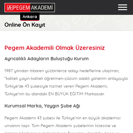
Ankara
Online Ön Kayıt
Pegem Akademili Olmak Üzeresiniz
Ayrıcalıklı Adayların Buluştuğu Kurum
1987 yılından itibaren yüzbinlerce adayı hedeflerine ulaştıran,
"kaliteli yayın-kaliteli öğretmen-çözüm odaklı yönetim anlayışıyla
Türkiye'de 43 şubesiyle hizmet veren Pegem Akademi,
Türkiye'nin bu alandaki EN BÜYÜK EĞİTİM Markasıdır.
Kurumsal Marka, Yaygın Şube Ağı
Pegem Akademi 43 şubesi ile Türkiye’nin en büyük akademisi
unvanını taşır. Tüm Pegem Akademi şubelerinin listesine ve