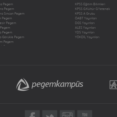
na Pegem
KPSS Eğitim Bilimleri
ra Pegem
KPSS G.Kültür G.Yetenek
ra Sincan Pegem
KPSS A Grubu
n Pegem
ÖABT Yayınları
kesir Pegem
DGS Yayınları
 Pegem
ALES Yayınları
a Pegem
YDS Yayınları
a Görükle Pegem
YÖKDİL Yayınları
um Pegem
zli Pegem
rbakır Pegem
ne Pegem
ığ Pegem
ncan Pegem
rum Pegem
şehir Pegem
antep Pegem
y Dörtyol Pegem
nbul Bakırköy Pegem
nbul Çekmeköy Pegem
nbul Kadıköy Pegem
nbul Pendik Pegem
nbul Ümraniye Pegem
r Pegem
eri Pegem