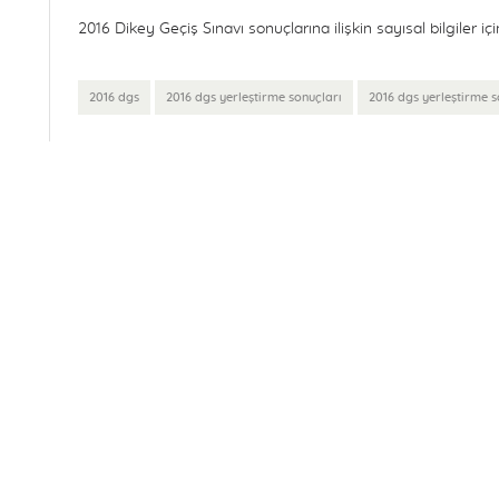
2016 Dikey Geçiş Sınavı sonuçlarına ilişkin sayısal bilgiler iç
2016 dgs
2016 dgs yerleştirme sonuçları
2016 dgs yerleştirme so