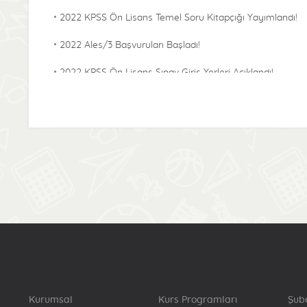
2022 KPSS Ön Lisans Temel Soru Kitapçığı Yayımlandı!
2022 Ales/3 Başvuruları Başladı!
2022 KPSS Ön Lisans Sınav Giriş Yerleri Açıklandı!
2022 KPSS Alan Bilgisi Temel Soru Kitapçığı
Yayımlandı!
2022-KPSS ÖABT Sınav Giriş Yerleri Açıklandı!
2022 Lisans KPSS Başvuru Bilgilerinde Sınava Denklik
Puanı İçin Katılma Durumu Bilgisinde Güncelleme
Başladı!
2022 Lisans Temel Soru Kitapçığı Yayımlandı!
2022-KPSS Alan Bilgisi Sınav Giriş Yerleri Açıklandı!
2022-Yökdil/2 Cevap Kağıtları Yayımlandı!
Kurumsal
Kurs Programları
Şub
2022-KPSS Lisans Sınav Giriş Yerleri Açıklandı!