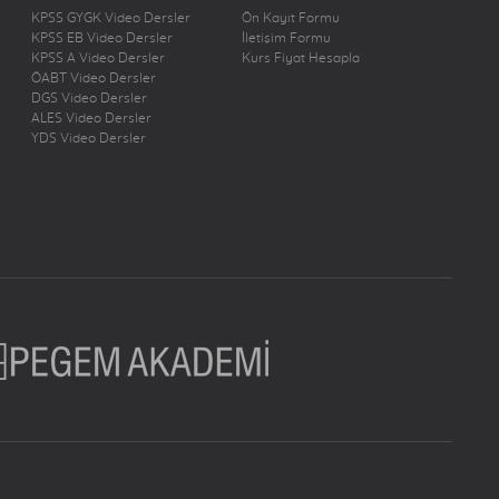
KPSS GYGK Video Dersler
Ön Kayıt Formu
KPSS EB Video Dersler
İletişim Formu
KPSS A Video Dersler
Kurs Fiyat Hesapla
ÖABT Video Dersler
DGS Video Dersler
ALES Video Dersler
YDS Video Dersler