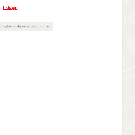
in
tıklayın
.
nuçlarına ilişkin sayısal bilgiler