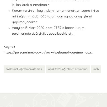
kullanılarak alınmaktadır.
Kurum tercihleri kayıt işlemi tamamlandıktan sonra il/ilçe
millî eğitim müdürlüğü tarafından ayrıca onay işlemi
yapılmayacaktır.
Adaylar 13 Mart 2020, saat 23.59'a kadar kurum
tercihlerinde değişiklik yapabileceklerdir.
Kaynak
https://personel.meb.gov.tr/www/sozlesmeli-ogretmen-atamasi-ocak-2020-kapsaminda-basvuruda-bulunan-adaylarin-dikkatine/icerik/1022
sözleşmeli öğretmen ataması
ocak 2020 öğretmen atamaları
meb