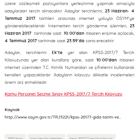
üzere sözleşmeli pozisyonlara yerleştirme yapmak amacıyla
adaylardan tercih alınacaktır. Adaylar tercihlerini,
23 Haziran- 4
Temmuz 2017
tarihleri arasında internet yoluyla ÖSYM’ye
gönderebileceklerdir. İnternetten tercih gönderme işlemleri,
23
Haziran 2017
tarihinde saat
10:00'dan
itibaren erişime açılacak,
4 Temmuz 2017
tarihinde saat
23:59’da
sona erecektir.
Adaylar, tercihlerini
Ek’te
yer alan KPSS-2017/7 Tercih
Kılavuzunda yer alan kurallara göre, saat
10:00'dan
itibaren
internet üzerinden T.C. Kimlik Numaraları ve şifrelerini kullanarak
kendileri yapacaklardır. Adayların kılavuzu dikkatle incelemeleri
önem arz etmektedir.
Kamu Personel Seçme Sınav KPSS-2017/7 Tercih Kılavuzu
Kaynak
http://www.osym.gov.tr/TR,13221/kpss-20177-gida-tarim-ve-hayvancilik-bakanliginin-sozlesmeli-pozisyonlarina-yerlestirme-yapmak-icin-adaylardan-tercih-alinmasi-22062017.html
2017 kpss
kpss tercih işlemleri
kpss 2017/7 tercih kılavuzu