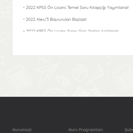
2022 KPSS Ön Lisans Temel Soru Kitapçığı Yayımlandı!
2022 Ales/3 Başvuruları Başladı!
2022 KPSS Ön Lisans Sınav Giriş Yerleri Açıklandı!
2022 KPSS Alan Bilgisi Temel Soru Kitapçığı
Yayımlandı!
2022-KPSS ÖABT Sınav Giriş Yerleri Açıklandı!
2022 Lisans KPSS Başvuru Bilgilerinde Sınava Denklik
Puanı İçin Katılma Durumu Bilgisinde Güncelleme
Başladı!
2022 Lisans Temel Soru Kitapçığı Yayımlandı!
2022-KPSS Alan Bilgisi Sınav Giriş Yerleri Açıklandı!
2022-Yökdil/2 Cevap Kağıtları Yayımlandı!
Kurumsal
Kurs Programları
Şub
2022-KPSS Lisans Sınav Giriş Yerleri Açıklandı!