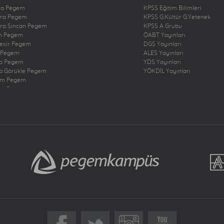
na Pegem
KPSS Eğitim Bilimleri
ra Pegem
KPSS G.Kültür G.Yetenek
ra Sincan Pegem
KPSS A Grubu
n Pegem
ÖABT Yayınları
kesir Pegem
DGS Yayınları
 Pegem
ALES Yayınları
a Pegem
YDS Yayınları
a Görükle Pegem
YÖKDİL Yayınları
um Pegem
zli Pegem
rbakır Pegem
ne Pegem
ığ Pegem
ncan Pegem
rum Pegem
şehir Pegem
antep Pegem
y Dörtyol Pegem
nbul Bakırköy Pegem
nbul Çekmeköy Pegem
nbul Kadıköy Pegem
nbul Pendik Pegem
nbul Ümraniye Pegem
r Pegem
eri Pegem