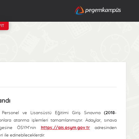
IT
andı
Personel ve Lisansüstü Eğitimi Giriş Sınavına
(2018-
onlara atanma işlemleri tamamlanmıştır. Adaylar, sınava
Belgesine ÖSYM’nin
https://ais.osym.gov.tr
adresinden
i ile edinebileceklerdir.