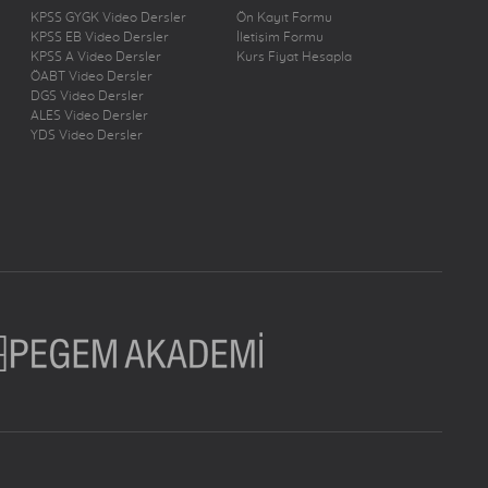
KPSS GYGK Video Dersler
Ön Kayıt Formu
KPSS EB Video Dersler
İletişim Formu
KPSS A Video Dersler
Kurs Fiyat Hesapla
ÖABT Video Dersler
DGS Video Dersler
ALES Video Dersler
YDS Video Dersler