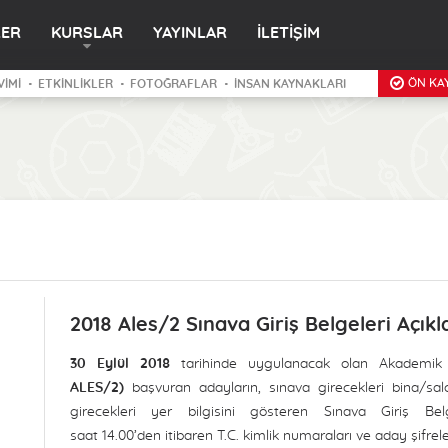
LER
KURSLAR
YAYINLAR
İLETİŞİM
ÖN KAY
VİMİ
ETKİNLİKLER
FOTOĞRAFLAR
İNSAN KAYNAKLARI
2018 Ales/2 Sınava Giriş Belgeleri Açıkl
30 Eylül 2018
tarihinde uygulanacak olan Akademik 
ALES/2)
başvuran adayların, sınava girecekleri bina/sal
girecekleri yer bilgisini gösteren Sınava Giriş 
saat 14.00’den itibaren T.C. kimlik numaraları ve aday şifreler