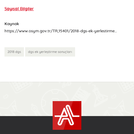
Sayısal Bilgiler
Kaynak
https://www.osym.gov.tr/TR,15401/2018-dgs-ek-yerlestirme-sonuclari-aciklandi-26102018.html
2018 dgs
dgs ek yerleştirme sonuçları