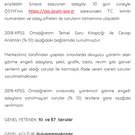
erişilebilir. Sınava başvuran adaylar, 10 gün süreyle
ÖSYM’nin
https://ais.osym.gov.tr
adresinden T.C. kimlik
numaraları ve aday şifreleri ile soruların tamamına ulaşabilir.
2018-KPSS Ortaöğretim Temel Soru Kitapçığı ile Cevap
Anahtarı (% 10) aşağıdaki bağlantıda sunulmuştur.
Merkezimiz tarafından yapılan sınavlarda okuyucu yardımı alan
görme engelli adaylara; şekil, grafik, tablo, resim gibi görsel
verilerin yer aldığı sorular ile karmaşık ifade veren içeren sorular
sorulmamaktadır.
2018-KPSS Ortaöğretim sınavında, yardımcılı görme engelli
adaylara sorulmayan sorular (% 10) testlere göre aşağıda
verilmiştir.
GENEL YETENEK:
10. ve 57. Sorular
GENEL KÜLTÜR:
Bulunmamaktadır.