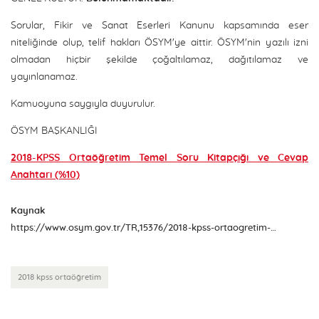
Sorular, Fikir ve Sanat Eserleri Kanunu kapsamında eser
niteliğinde olup, telif hakları ÖSYM'ye aittir. ÖSYM'nin yazılı izni
olmadan hiçbir şekilde çoğaltılamaz, dağıtılamaz ve
yayınlanamaz.
Kamuoyuna saygıyla duyurulur.
ÖSYM BAŞKANLIĞI
2018-KPSS Ortaöğretim Temel Soru Kitapçığı ve Cevap
Anahtarı (%10)
Kaynak
https://www.osym.gov.tr/TR,15376/2018-kpss-ortaogretim-temel-soru-kitapcigi-ve-cevap-anahtari-yayimlandi-09102018.html
2018 kpss ortaöğretim