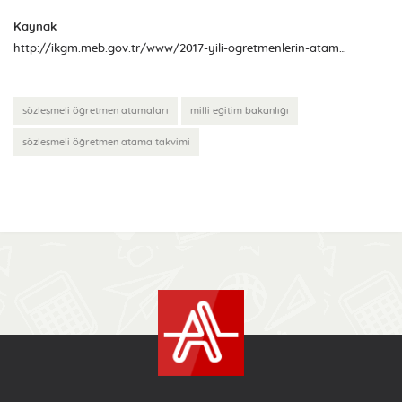
Kaynak
http://ikgm.meb.gov.tr/www/2017-yili-ogretmenlerin-atama-ve-yer-degistime-takvimi/icerik/725
sözleşmeli öğretmen atamaları
milli eğitim bakanlığı
sözleşmeli öğretmen atama takvimi