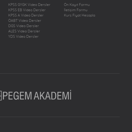
KPSS GYGK Video Dersler
Ön Kayıt Formu
KPSS EB Video Dersler
İletişim Formu
KPSS A Video Dersler
Kurs Fiyat Hesapla
ÖABT Video Dersler
DGS Video Dersler
ALES Video Dersler
YDS Video Dersler