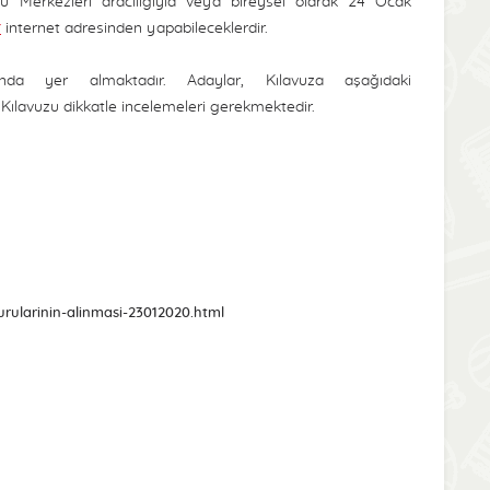
u Merkezleri aracılığıyla veya bireysel olarak 24 Ocak
r
internet adresinden yapabileceklerdir.
zunda yer almaktadır. Adaylar, Kılavuza aşağıdaki
 Kılavuzu dikkatle incelemeleri gerekmektedir.
rularinin-alinmasi-23012020.html