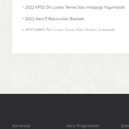
2022 KPSS Ön Lisans Temel Soru Kitapçığı Yayımlandı!
2022 Ales/3 Başvuruları Başladı!
2022 KPSS Ön Lisans Sınav Giriş Yerleri Açıklandı!
2022 KPSS Alan Bilgisi Temel Soru Kitapçığı
Yayımlandı!
2022-KPSS ÖABT Sınav Giriş Yerleri Açıklandı!
2022 Lisans KPSS Başvuru Bilgilerinde Sınava Denklik
Puanı İçin Katılma Durumu Bilgisinde Güncelleme
Başladı!
2022 Lisans Temel Soru Kitapçığı Yayımlandı!
2022-KPSS Alan Bilgisi Sınav Giriş Yerleri Açıklandı!
2022-Yökdil/2 Cevap Kağıtları Yayımlandı!
Kurumsal
Kurs Programları
Şub
2022-KPSS Lisans Sınav Giriş Yerleri Açıklandı!