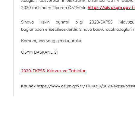
Adaylar, başvurularını elektronik ortamda ÖSYM Başvur
2020 tarihinden itibaren ÖSYM'nin
https://ais.osym.gov.t
Sınava ilişkin ayrıntılı bilgi 2020-EKPSS Kılavu
bağlantıdan erişebileceklerdir. Sınava başvuracak adayların
Kamuoyuna saygıyla duyurulur.
ÖSYM BAŞKANLIĞI
2020-EKPSS: Kılavuz ve Tablolar
Kaynak
https://www.osym.gov.tr/TR,19218/2020-ekpss-basvu