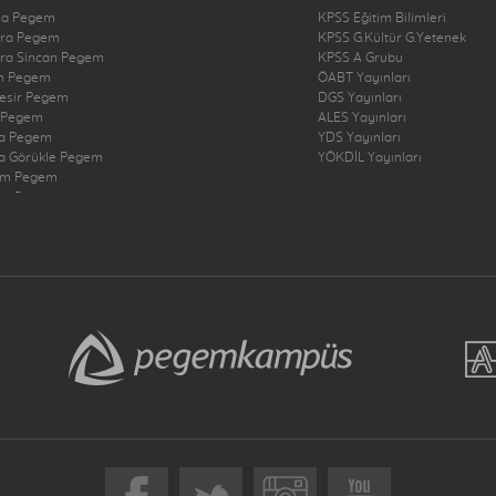
na Pegem
KPSS Eğitim Bilimleri
ra Pegem
KPSS G.Kültür G.Yetenek
ra Sincan Pegem
KPSS A Grubu
n Pegem
ÖABT Yayınları
kesir Pegem
DGS Yayınları
 Pegem
ALES Yayınları
a Pegem
YDS Yayınları
a Görükle Pegem
YÖKDİL Yayınları
um Pegem
zli Pegem
rbakır Pegem
ne Pegem
ığ Pegem
ncan Pegem
rum Pegem
şehir Pegem
antep Pegem
y Dörtyol Pegem
nbul Bakırköy Pegem
nbul Çekmeköy Pegem
nbul Kadıköy Pegem
nbul Pendik Pegem
nbul Ümraniye Pegem
r Pegem
eri Pegem