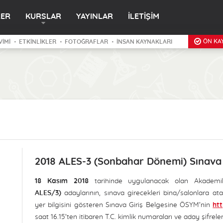
LER
KURSLAR
YAYINLAR
İLETİŞİM
ÖN KAY
VİMİ
ETKİNLİKLER
FOTOĞRAFLAR
İNSAN KAYNAKLARI
2018 ALES-3 (Sonbahar Dönemi) Sınava G
18 Kasım 2018
tarihinde uygulanacak olan Akademik
ALES/3)
adaylarının, sınava girecekleri bina/salonlara at
yer bilgisini gösteren Sınava Giriş Belgesine ÖSYM’nin
htt
saat 16.15’ten itibaren T.C. kimlik numaraları ve aday şifreleri