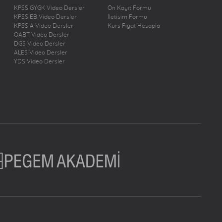
KPSS GYGK Video Dersler
Ön Kayıt Formu
KPSS EB Video Dersler
İletişim Formu
KPSS A Video Dersler
Kurs Fiyat Hesapla
ÖABT Video Dersler
DGS Video Dersler
ALES Video Dersler
YDS Video Dersler