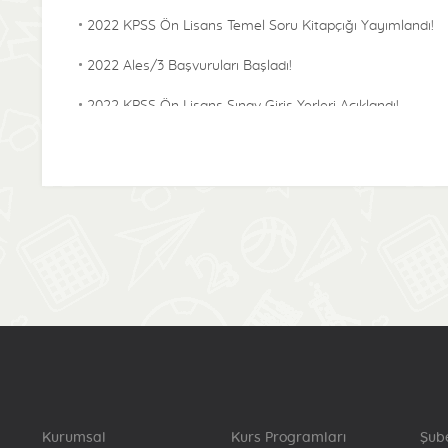
2022 KPSS Ön Lisans Temel Soru Kitapçığı Yayımlandı!
2022 Ales/3 Başvuruları Başladı!
2022 KPSS Ön Lisans Sınav Giriş Yerleri Açıklandı!
2022 KPSS Alan Bilgisi Temel Soru Kitapçığı
Yayımlandı!
2022-KPSS ÖABT Sınav Giriş Yerleri Açıklandı!
2022 Lisans KPSS Başvuru Bilgilerinde Sınava Denklik
Puanı İçin Katılma Durumu Bilgisinde Güncelleme
Başladı!
2022 Lisans Temel Soru Kitapçığı Yayımlandı!
2022-KPSS Alan Bilgisi Sınav Giriş Yerleri Açıklandı!
2022-Yökdil/2 Cevap Kağıtları Yayımlandı!
Kurumsal
Kurs Programları
Şub
2022-KPSS Lisans Sınav Giriş Yerleri Açıklandı!