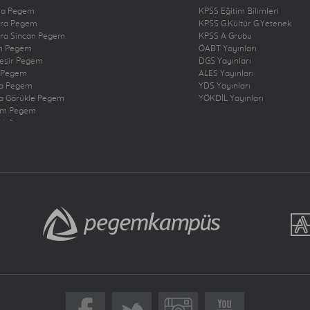
na Pegem
KPSS Eğitim Bilimleri
ra Pegem
KPSS G.Kültür G.Yetenek
ra Sincan Pegem
KPSS A Grubu
n Pegem
ÖABT Yayınları
kesir Pegem
DGS Yayınları
 Pegem
ALES Yayınları
a Pegem
YDS Yayınları
a Görükle Pegem
YÖKDİL Yayınları
um Pegem
zli Pegem
rbakır Pegem
ne Pegem
ığ Pegem
ncan Pegem
rum Pegem
şehir Pegem
antep Pegem
y Dörtyol Pegem
nbul Bakırköy Pegem
nbul Çekmeköy Pegem
nbul Kadıköy Pegem
nbul Pendik Pegem
nbul Ümraniye Pegem
r Pegem
eri Pegem