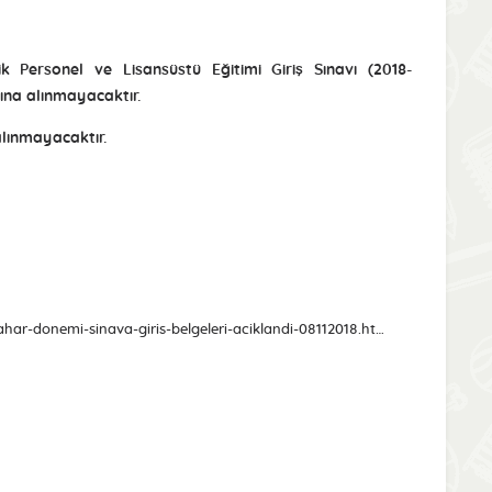
Personel ve Lisansüstü Eğitimi Giriş Sınavı (2018-
ına alınmayacaktır.
alınmayacaktır.
https://www.osym.gov.tr/TR,15420/2018-ales3-sonbahar-donemi-sinava-giris-belgeleri-aciklandi-08112018.html