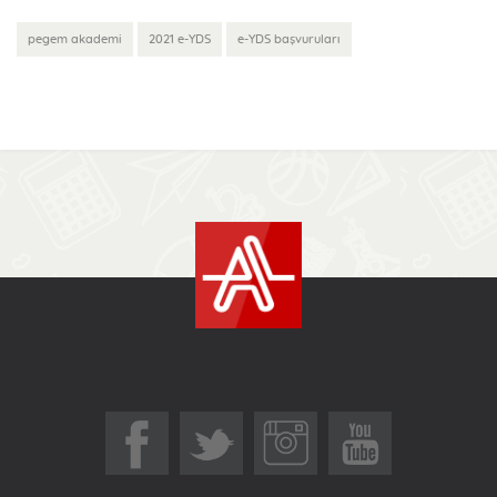
pegem akademi
2021 e-YDS
e-YDS başvuruları