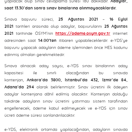
yapılacak olup sınav cevaplama süresi 180 dakikadır.
Adaylar,
saat 13.30’dan sonra sınav binalarına alınmayacaklardır.
Sınava başvuru süreci,
25 Ağustos 2021 – 16 Eylül
2021
tarihleri arasında olup adaylar, başvurularını
25 Ağustos
2021
tarihinde ÖSYM’nin
https://odeme.osym.gov.tr
internet
adresinden saat
14.00'ten
itibaren yapabileceklerdir. e-YDS’ye
başvuru yapacak adayların ödeme işleminden önce HES kodunu
edinmiş olmaları gerekmektedir.
Sınava alınacak aday sayısı, e-YDS sınav binalarının aday
kapasitesi ile sınırlı olacağından bu sınavda
kontenjan,
Ankara’da 3800, İstanbul’da 432, İzmir’de 84,
Adana’da 294
olarak belirlenmiştir. Sınav ücretini ilk ödeyen
adaylar kontenjana dâhil edilmiş olacaktır. Kontenjan dolduğu
takdirde adayların sınav ücretini yatırması sistem tarafından
engellenecek, ödeme kabul edilmeyecek ve e-YDS için sınav
ücreti ödeme süresi sonlandırılacaktır.
e-YDS, elektronik ortamda yapılacağından, adayların sınavda