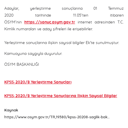
Adaylar, yerleştirme sonuçlarına 01 Temmuz
2020 tarihinde 11.05’ten itibaren
ÖSYM’nin
https://sonuc.osym.gov.tr
internet adresinden T.C.
Kimlik numaraları ve aday şifreleri ile erişebilirler.
Yerleştirme sonuçlarına ilişkin sayısal bilgiler Ek'te sunulmuştur.
Kamuoyuna saygıyla duyurulur.
ÖSYM BAŞKANLIĞI
KPSS-2020/8 Yerleştirme Sonuçları
KPSS-2020/8 Yerleştirme Sonuçlarına İlişkin Sayısal Bilgiler
Kaynak
https://www.osym.gov.tr/TR,19380/kpss-20208-saglik-bakanliginin-sozlesmeli-pozisyonlarina-yerlestirme-sonuclari-aciklandi-01072020.html